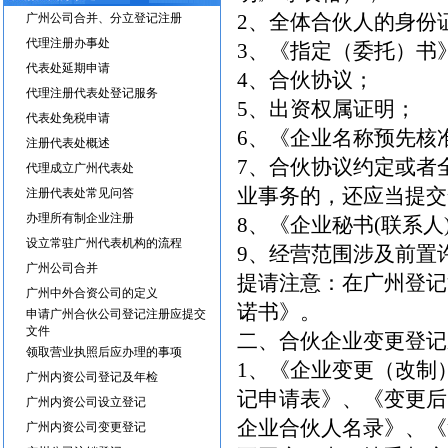
2、全体合伙人的身份
广州公司合并、分立登记注册
代理注册办事处
3、《指定（委托）书
代表处延期申请
4、合伙协议；
代理注册代表处登记服务
5、出资权属证明；
代表处免税申请
6、《企业名称预先核
注册代表处概述
7、合伙协议约定或者
代理成立广州代表处
业事务的，还应当提交
注册代表处常见问答
办理所有制企业注册
8、《企业秘书(联系人
设立常驻广州代表机构的流程
9、经营范围涉及前置
广州公司合并
提请注意：在广州登记
广州中外合资公司的定义
诺书》。
申请广州合伙公司登记注册应提交
文件
二、合伙企业变更登记
领取营业执照后应办理的事项
1、《企业变更（改制
广州内资公司登记及年检
记申请表》、《变更后
广州内资公司设立登记
企业合伙人名录》、《
广州内资公司变更登记