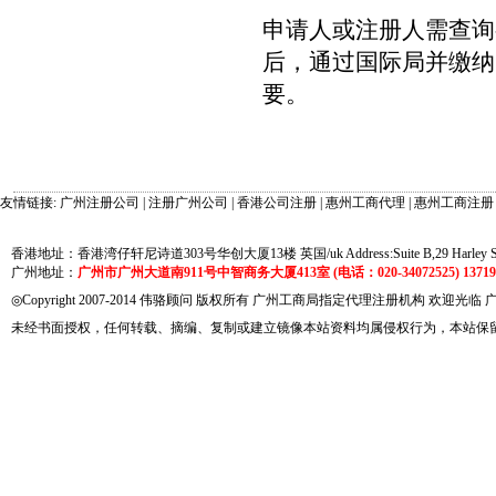
申请人或注册人需查询
后，通过国际局并缴纳
要。
友情链接:
广州注册公司
|
注册广州公司
|
香港公司注册
|
惠州工商代理
|
惠州工商注册
香港地址：香港湾仔轩尼诗道303号华创大厦13楼 英国/uk Address:Suite B,29 Harley Street
广州地址：
广州市广州大道南911号中智商务大厦413室 (电话：020-34072525) 137191
◎Copyright 2007-2014 伟骆顾问 版权所有 广州工商局指定代理注册机构 欢迎光临
未经书面授权，任何转载、摘编、复制或建立镜像本站资料均属侵权行为，本站保